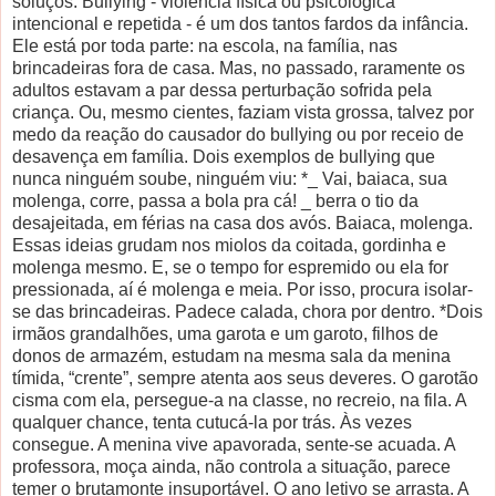
soluços. Bullying - violência física ou psicológica
intencional e repetida - é um dos tantos fardos da infância.
Ele está por toda parte: na escola, na família, nas
brincadeiras fora de casa. Mas, no passado, raramente os
adultos estavam a par dessa perturbação sofrida pela
criança. Ou, mesmo cientes, faziam vista grossa, talvez por
medo da reação do causador do bullying ou por receio de
desavença em família. Dois exemplos de bullying que
nunca ninguém soube, ninguém viu: *_ Vai, baiaca, sua
molenga, corre, passa a bola pra cá! _ berra o tio da
desajeitada, em férias na casa dos avós. Baiaca, molenga.
Essas ideias grudam nos miolos da coitada, gordinha e
molenga mesmo. E, se o tempo for espremido ou ela for
pressionada, aí é molenga e meia. Por isso, procura isolar-
se das brincadeiras. Padece calada, chora por dentro. *Dois
irmãos grandalhões, uma garota e um garoto, filhos de
donos de armazém, estudam na mesma sala da menina
tímida, “crente”, sempre atenta aos seus deveres. O garotão
cisma com ela, persegue-a na classe, no recreio, na fila. A
qualquer chance, tenta cutucá-la por trás. Às vezes
consegue. A menina vive apavorada, sente-se acuada. A
professora, moça ainda, não controla a situação, parece
temer o brutamonte insuportável. O ano letivo se arrasta. A