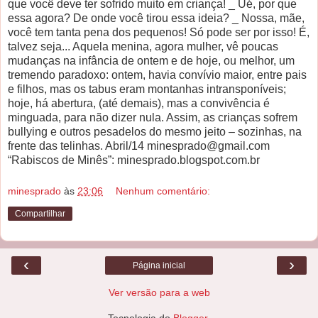
que você deve ter sofrido muito em criança! _ Ué, por que
essa agora? De onde você tirou essa ideia? _ Nossa, mãe,
você tem tanta pena dos pequenos! Só pode ser por isso! É,
talvez seja... Aquela menina, agora mulher, vê poucas
mudanças na infância de ontem e de hoje, ou melhor, um
tremendo paradoxo: ontem, havia convívio maior, entre pais
e filhos, mas os tabus eram montanhas intransponíveis;
hoje, há abertura, (até demais), mas a convivência é
minguada, para não dizer nula. Assim, as crianças sofrem
bullying e outros pesadelos do mesmo jeito – sozinhas, na
frente das telinhas. Abril/14 minesprado@gmail.com
“Rabiscos de Minês”: minesprado.blogspot.com.br
minesprado
às
23:06
Nenhum comentário:
Compartilhar
‹
›
Página inicial
Ver versão para a web
Tecnologia do
Blogger
.