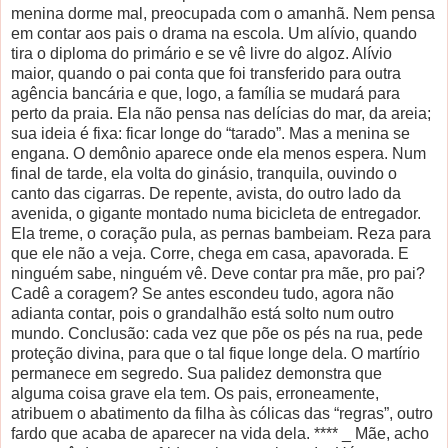
menina dorme mal, preocupada com o amanhã. Nem pensa
em contar aos pais o drama na escola. Um alívio, quando
tira o diploma do primário e se vê livre do algoz. Alívio
maior, quando o pai conta que foi transferido para outra
agência bancária e que, logo, a família se mudará para
perto da praia. Ela não pensa nas delícias do mar, da areia;
sua ideia é fixa: ficar longe do “tarado”. Mas a menina se
engana. O demônio aparece onde ela menos espera. Num
final de tarde, ela volta do ginásio, tranquila, ouvindo o
canto das cigarras. De repente, avista, do outro lado da
avenida, o gigante montado numa bicicleta de entregador.
Ela treme, o coração pula, as pernas bambeiam. Reza para
que ele não a veja. Corre, chega em casa, apavorada. E
ninguém sabe, ninguém vê. Deve contar pra mãe, pro pai?
Cadê a coragem? Se antes escondeu tudo, agora não
adianta contar, pois o grandalhão está solto num outro
mundo. Conclusão: cada vez que põe os pés na rua, pede
proteção divina, para que o tal fique longe dela. O martírio
permanece em segredo. Sua palidez demonstra que
alguma coisa grave ela tem. Os pais, erroneamente,
atribuem o abatimento da filha às cólicas das “regras”, outro
fardo que acaba de aparecer na vida dela. **** _ Mãe, acho