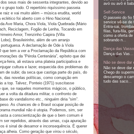
e dos seus mais de sessenta integrantes, devido ao
avó ou avô é babã
 o grupo todo. O repertório riquíssimo passeia
Self-Service
 raiz e vai muito além – música erudita, world
O passeio do fio 
clético foi aberto com o Hino Nacional,
service vê-se de 
o da Ave Maria, Chora Viola, Viola Quebrada (Mário
Entra-sai, tromb
 Bach, Reciclagem, Fogão de Lenha, Tocando em
filas, fura-fila, ge
rimeiro Amor, Trenzinho Caipira (Villa
como a oferta de 
sobrando n...
 Lobo), Brasileirinho, além de um arranjo
 portuguesa. A declamação de Ode à Viola
Dança das Vasso
 O que tem a ver a Proclamação da República com
Dança das Vas...
orações da “Pérola Centenária”, epíteto que dei
ça-feira, ali estava uma plateia participativa e
Não se deve dar
onjugar cultura e lazer, esquecida dos problemas do
Não se deve dar
Chego do superm
m de subir, da seca que castiga parte do país, do
descarrego o carro
s, das novelas políticas, como corrupção em
tudo das saco...
ás a top. Talvez, Ponteio (1971) suscitasse
de que, se naqueles momentos mágicos, o público,
r a volta da ditadura militar, o confronto de
base do vandalismo etc., ninguém diria “sim”.
peso. As chances de o Brasil ocupar posição de
rama mundial não é utopia. Podemos, sim, ser
 Basta a conscientização de que o bem comum é
 ser repelidos, através das urnas, cuja apuração
mos é sinal de desamor e inconsequência. É querer
graça alheia. Como geração que virou o século,