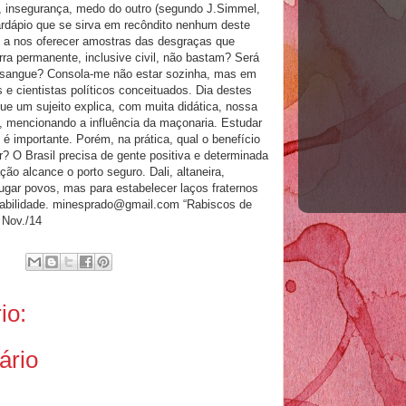
, insegurança, medo do outro (segundo J.Simmel,
ardápio que se sirva em recôndito nenhum deste
 a nos oferecer amostras das desgraças que
a permanente, inclusive civil, não bastam? Será
 e sangue? Consola-me não estar sozinha, mas em
 e cientistas políticos conceituados. Dia destes
que um sujeito explica, com muita didática, nossa
I, mencionando a influência da maçonaria. Estudar
, é importante. Porém, na prática, qual o benefício
r? O Brasil precisa de gente positiva e determinada
o alcance o porto seguro. Dali, altaneira,
ugar povos, mas para estabelecer laços fraternos
itabilidade. minesprado@gmail.com “Rabiscos de
 Nov./14
io:
ário