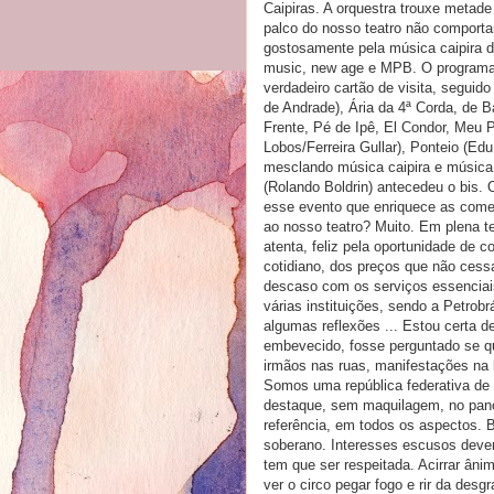
Caipiras. A orquestra trouxe metad
palco do nosso teatro não comportar
gostosamente pela música caipira de
music, new age e MPB. O programa e
verdadeiro cartão de visita, seguid
de Andrade), Ária da 4ª Corda, de
Frente, Pé de Ipê, El Condor, Meu P
Lobos/Ferreira Gullar), Ponteio (Edu
mesclando música caipira e música
(Rolando Boldrin) antecedeu o bis.
esse evento que enriquece as comem
ao nosso teatro? Muito. Em plena ter
atenta, feliz pela oportunidade de c
cotidiano, dos preços que não cessa
descaso com os serviços essenciai
várias instituições, sendo a Petrobr
algumas reflexões ... Estou certa 
embevecido, fosse perguntado se que
irmãos nas ruas, manifestações na 
Somos uma república federativa de 
destaque, sem maquilagem, no pano
referência, em todos os aspectos.
soberano. Interesses escusos devem
tem que ser respeitada. Acirrar âni
ver o circo pegar fogo e rir da des