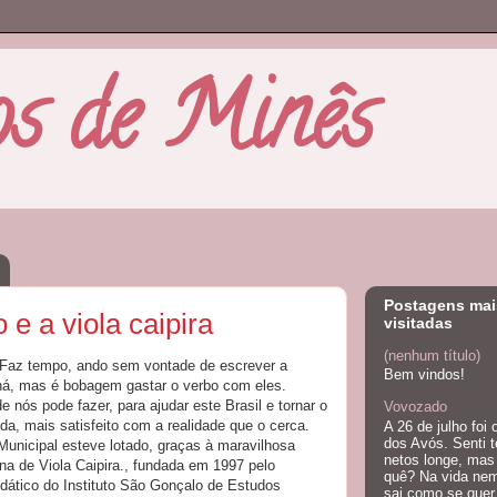
os de Minês
Postagens mai
e a viola caipira
visitadas
(nenhum título)
a Faz tempo, ando sem vontade de escrever a
Bem vindos!
 há, mas é bobagem gastar o verbo com eles.
nós pode fazer, para ajudar este Brasil e tornar o
Vovozado
a, mais satisfeito com a realidade que o cerca.
A 26 de julho foi 
dos Avós. Senti t
unicipal esteve lotado, graças à maravilhosa
netos longe, mas 
na de Viola Caipira., fundada em 1997 pelo
quê? Na vida ne
idático do Instituto São Gonçalo de Estudos
sai como se quer