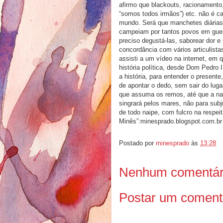
afirmo que blackouts, racionamento
“somos todos irmãos”) etc. não é c
mundo. Será que manchetes diárias
campeiam por tantos povos em guerr
preciso degustá-las, saborear dor
concordância com vários articulistas
assisti a um vídeo na internet, em 
história política, desde Dom Pedro 
a história, para entender o presente
de apontar o dedo, sem sair do luga
que assuma os remos, até que a naçã
singrará pelos mares, não para subj
de todo naipe, com fulcro na respe
Minês”:minesprado.blogspot.com.br
Postado por
minesprado
às
13:28
Nenhum comentár
Postar um coment