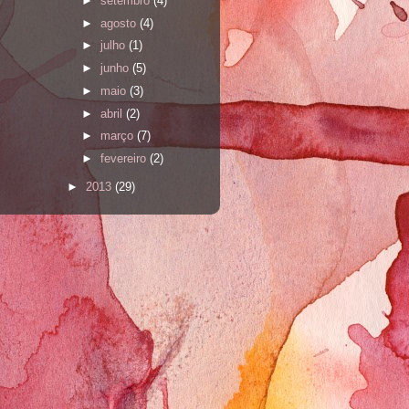
►
setembro
(4)
►
agosto
(4)
►
julho
(1)
►
junho
(5)
►
maio
(3)
►
abril
(2)
►
março
(7)
►
fevereiro
(2)
►
2013
(29)