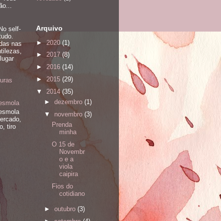
o...
Arquivo
No self-
tudo.
►
2020
(1)
adas nas
ntilezas,
►
2017
(8)
lugar
►
2016
(14)
►
2015
(29)
uras
▼
2014
(35)
►
dezembro
(1)
 esmola
 esmola
▼
novembro
(3)
ercado,
Prenda
, tiro
minha
O 15 de
Novembr
o e a
viola
caipira
Fios do
cotidiano
►
outubro
(3)