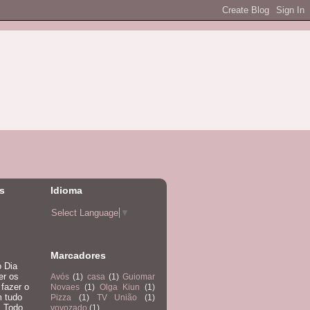
s
Idioma
Select Language
▼
Marcadores
o Dia
er os
Avós
(1)
casa
(1)
Guiomar
fazer o
Novaes
(1)
Olga Kiun
(1)
m tudo
Pizza
(1)
TV União
(1)
. Todo
vovozado
(1)