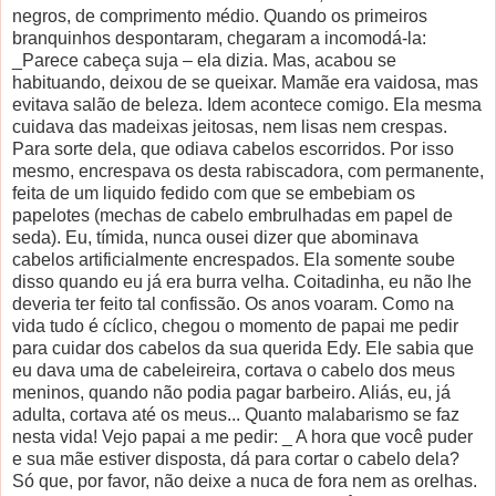
negros, de comprimento médio. Quando os primeiros
branquinhos despontaram, chegaram a incomodá-la:
_Parece cabeça suja – ela dizia. Mas, acabou se
habituando, deixou de se queixar. Mamãe era vaidosa, mas
evitava salão de beleza. Idem acontece comigo. Ela mesma
cuidava das madeixas jeitosas, nem lisas nem crespas.
Para sorte dela, que odiava cabelos escorridos. Por isso
mesmo, encrespava os desta rabiscadora, com permanente,
feita de um liquido fedido com que se embebiam os
papelotes (mechas de cabelo embrulhadas em papel de
seda). Eu, tímida, nunca ousei dizer que abominava
cabelos artificialmente encrespados. Ela somente soube
disso quando eu já era burra velha. Coitadinha, eu não lhe
deveria ter feito tal confissão. Os anos voaram. Como na
vida tudo é cíclico, chegou o momento de papai me pedir
para cuidar dos cabelos da sua querida Edy. Ele sabia que
eu dava uma de cabeleireira, cortava o cabelo dos meus
meninos, quando não podia pagar barbeiro. Aliás, eu, já
adulta, cortava até os meus... Quanto malabarismo se faz
nesta vida! Vejo papai a me pedir: _ A hora que você puder
e sua mãe estiver disposta, dá para cortar o cabelo dela?
Só que, por favor, não deixe a nuca de fora nem as orelhas.