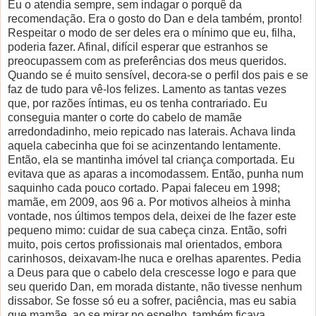
Eu o atendia sempre, sem indagar o porquê da
recomendação. Era o gosto do Dan e dela também, pronto!
Respeitar o modo de ser deles era o mínimo que eu, filha,
poderia fazer. Afinal, difícil esperar que estranhos se
preocupassem com as preferências dos meus queridos.
Quando se é muito sensível, decora-se o perfil dos pais e se
faz de tudo para vê-los felizes. Lamento as tantas vezes
que, por razões íntimas, eu os tenha contrariado. Eu
conseguia manter o corte do cabelo de mamãe
arredondadinho, meio repicado nas laterais. Achava linda
aquela cabecinha que foi se acinzentando lentamente.
Então, ela se mantinha imóvel tal criança comportada. Eu
evitava que as aparas a incomodassem. Então, punha num
saquinho cada pouco cortado. Papai faleceu em 1998;
mamãe, em 2009, aos 96 a. Por motivos alheios à minha
vontade, nos últimos tempos dela, deixei de lhe fazer este
pequeno mimo: cuidar de sua cabeça cinza. Então, sofri
muito, pois certos profissionais mal orientados, embora
carinhosos, deixavam-lhe nuca e orelhas aparentes. Pedia
a Deus para que o cabelo dela crescesse logo e para que
seu querido Dan, em morada distante, não tivesse nenhum
dissabor. Se fosse só eu a sofrer, paciência, mas eu sabia
que mamãe, ao se mirar no espelho, também ficava