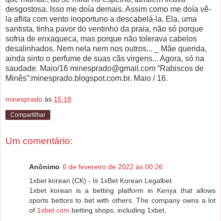
desgostosa. Isso me doía demais. Assim como me doía vê-
la aflita com vento inoportuno a descabelá-la. Ela, uma
santista, tinha pavor do ventinho da praia, não só porque
sofria de enxaqueca, mas porque não tolerava cabelos
desalinhados. Nem nela nem nos outros... _ Mãe querida,
ainda sinto o perfume de suas cãs virgens... Agora, só na
saudade. Maio/16 minesprado@gmail.com “Rabiscos de
Minês”:minesprado.blogspot.com.br. Maio / 16.
minesprado
às
15:18
Compartilhar
Um comentário:
Anônimo
6 de fevereiro de 2022 às 00:26
1xbet korean (CK) - Is 1xBet Korean Legalbet
1xbet korean is a betting platform in Kenya that allows
sports bettors to bet with others. The company owns a lot
of
1xbet com
betting shops, including 1xbet,